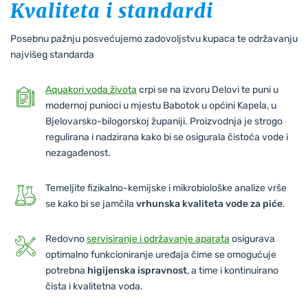
Kvaliteta i standardi
Posebnu pažnju posvećujemo zadovoljstvu kupaca te održavanju
najvišeg standarda
Aquakori voda života
crpi se na izvoru Delovi te puni u
modernoj punioci u mjestu Babotok u općini Kapela, u
Bjelovarsko-bilogorskoj županiji. Proizvodnja je strogo
regulirana i nadzirana kako bi se osigurala čistoća vode i
nezagađenost.
Temeljite fizikalno-kemijske i mikrobiološke analize vrše
se kako bi se jamčila
vrhunska kvaliteta vode za piće
.
Redovno
servisiranje i održavanje aparata
osigurava
optimalno funkcioniranje uređaja čime se omogućuje
potrebna
higijenska ispravnost
, a time i kontinuirano
čista i kvalitetna voda.