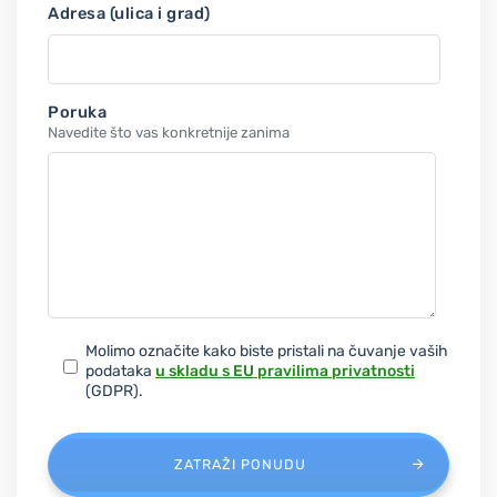
Adresa (ulica i grad)
Poruka
Navedite što vas konkretnije zanima
Molimo označite kako biste pristali na čuvanje vaših
podataka
u skladu s EU pravilima privatnosti
(GDPR).
ZATRAŽI PONUDU