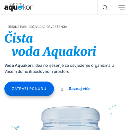
Preskoči do glavnog sadržaja
JEDINSTVEN DOŽIVLJAJ OSVJEŽENJA
Čista
voda Aquakori
Voda Aquakori
, idealno rješenje za osvježenje organizma u
Vašem domu ili poslovnom prostoru.
Saznaj više
ZATRAŽI PONUDU
ili