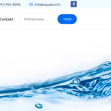
91/133-8396
info@aquakori.hr
Traži pojam
Kontakt
TRAŽI