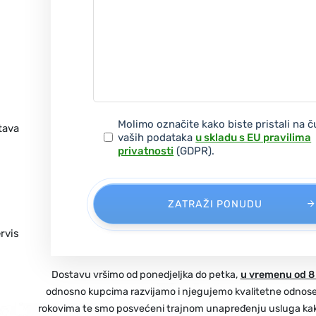
Molimo označite kako biste pristali na 
tava
vaših podataka
u skladu s EU pravilima
privatnosti
(GDPR).
ZATRAŽI PONUDU
rvis
Dostavu vršimo od ponedjeljka do petka,
u vremenu od 8 
odnosno kupcima razvijamo i njegujemo kvalitetne odnos
rokovima te smo posvećeni trajnom unapređenju usluga kako b