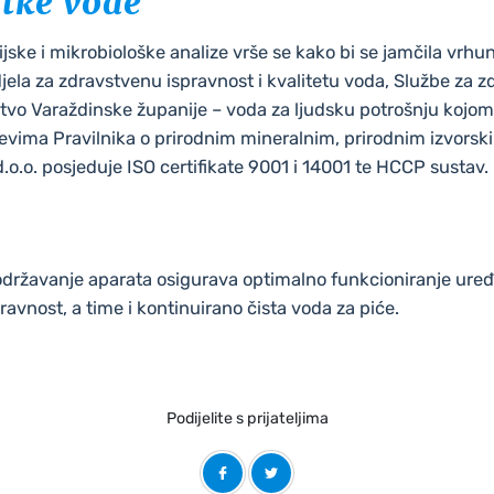
itke vode
ijske i mikrobiološke analize vrše se kako bi se jamčila vrhu
jela za zdravstvenu ispravnost i kvalitetu voda, Službe za z
tvo Varaždinske županije – voda za ljudsku potrošnju kojom
evima Pravilnika o prirodnim mineralnim, prirodnim izvorsk
o.o. posjeduje ISO certifikate 9001 i 14001 te HCCP sustav.
 održavanje aparata osigurava optimalno funkcioniranje ur
ravnost, a time i kontinuirano čista voda za piće.
Podijelite s prijateljima