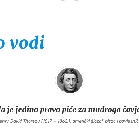
o vodi
a je jedino pravo piće za mudroga čovj
enry David Thoreau (1817. - 1862.), američki filozof, pisac i povjesnič