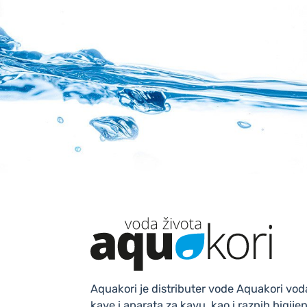
Aquakori je distributer vode Aquakori voda
kave i aparata za kavu, kao i raznih higije