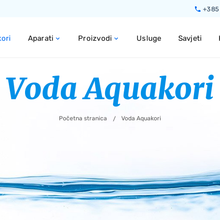
Preskoči do glavnog sadržaja
+385 
ori
Aparati
Proizvodi
Usluge
Savjeti
Voda Aquakori
Početna stranica
Voda Aquakori
/