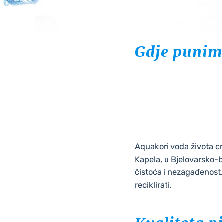
Gdje punim
Aquakori voda života c
Kapela, u Bjelovarsko-bi
čistoća i nezagađenost. 
reciklirati.