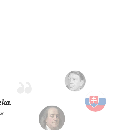
eka.
ar