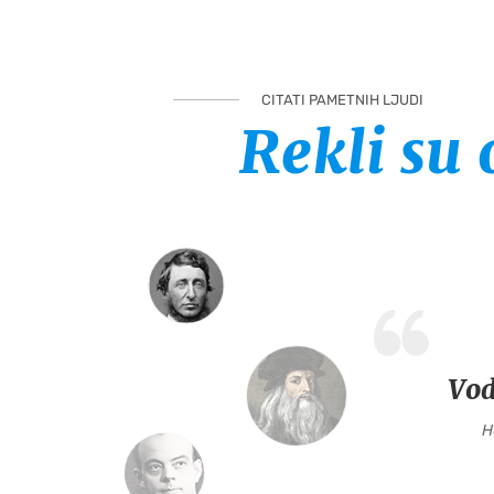
CITATI PAMETNIH LJUDI
Rekli su 
Vod
H