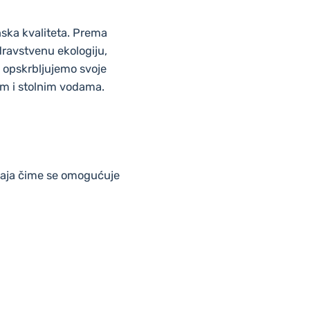
nska kvaliteta. Prema
dravstvenu ekologiju,
 opskrbljujemo svoje
im i stolnim vodama.
eđaja čime se omogućuje