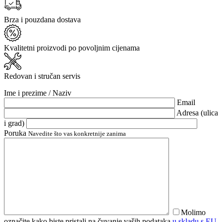
Brza i pouzdana dostava
Kvalitetni proizvodi po povoljnim cijenama
Redovan i stručan servis
Ime i prezime / Naziv
Email
Adresa (ulica
i grad)
Poruka
Navedite što vas konkretnije zanima
Molimo
označite kako biste pristali na čuvanje vaših podataka
u skladu s EU