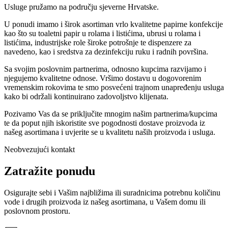
Usluge pružamo na području sjeverne Hrvatske.
U ponudi imamo i širok asortiman vrlo kvalitetne papirne konfekcije
kao što su toaletni papir u rolama i listićima, ubrusi u rolama i
listićima, industrijske role široke potrošnje te dispenzere za
navedeno, kao i sredstva za dezinfekciju ruku i radnih površina.
Sa svojim poslovnim partnerima, odnosno kupcima razvijamo i
njegujemo kvalitetne odnose. Vršimo dostavu u dogovorenim
vremenskim rokovima te smo posvećeni trajnom unapređenju usluga
kako bi održali kontinuirano zadovoljstvo klijenata.
Pozivamo Vas da se priključite mnogim našim partnerima/kupcima
te da poput njih iskoristite sve pogodnosti dostave proizvoda iz
našeg asortimana i uvjerite se u kvalitetu naših proizvoda i usluga.
Neobvezujući kontakt
Zatražite ponudu
Osigurajte sebi i Vašim najbližima ili suradnicima potrebnu količinu
vode i drugih proizvoda iz našeg asortimana, u Vašem domu ili
poslovnom prostoru.