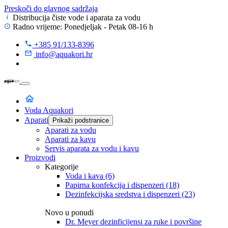
Preskoči do glavnog sadržaja
Distribucija čiste vode
i aparata za vodu
Radno vrijeme: Ponedjeljak - Petak 08-16 h
+385 91/133-8396
info@aquakori.hr
Voda Aquakori
Aparati
Prikaži podstranice
Aparati za vodu
Aparati za kavu
Servis aparata za vodu i kavu
Proizvodi
Kategorije
Voda i kava
(6)
Papirna konfekcija i dispenzeri
(18)
Dezinfekcijska sredstva i dispenzeri
(23)
Novo u ponudi
Dr. Meyer dezinficijensi za ruke i površine