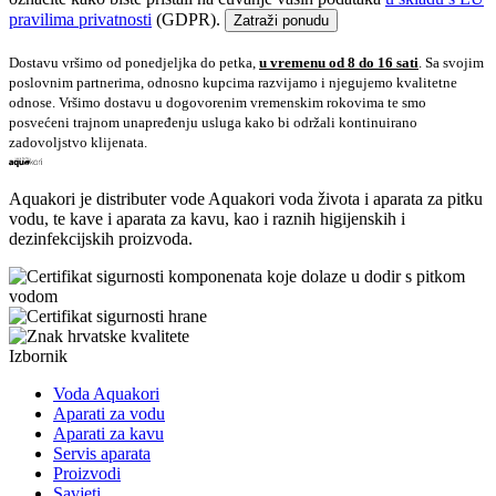
pravilima privatnosti
(GDPR).
Zatraži ponudu
Dostavu vršimo od ponedjeljka do petka,
u vremenu od 8 do 16 sati
. Sa svojim
poslovnim partnerima, odnosno kupcima razvijamo i njegujemo kvalitetne
odnose. Vršimo dostavu u dogovorenim vremenskim rokovima te smo
posvećeni trajnom unapređenju usluga kako bi održali kontinuirano
zadovoljstvo klijenata.
Aquakori je distributer vode Aquakori voda života i aparata za pitku
vodu, te kave i aparata za kavu, kao i raznih higijenskih i
dezinfekcijskih proizvoda.
Izbornik
Voda Aquakori
Aparati za vodu
Aparati za kavu
Servis aparata
Proizvodi
Savjeti