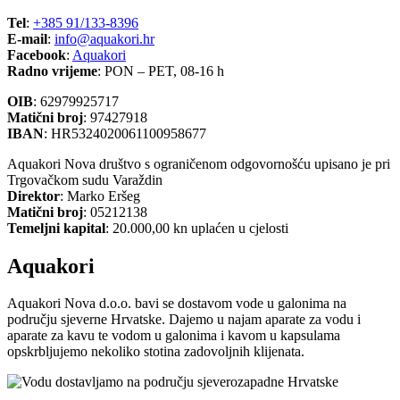
Tel
:
+385 91/133-8396
E-mail
:
info@aquakori.hr
Facebook
:
Aquakori
Radno vrijeme
: PON – PET, 08-16 h
OIB
: 62979925717
Matični broj
: 97427918
IBAN
: HR5324020061100958677
Aquakori Nova društvo s ograničenom odgovornošću upisano je pri
Trgovačkom sudu Varaždin
Direktor
: Marko Eršeg
Matični broj
: 05212138
Temeljni kapital
: 20.000,00 kn uplaćen u cjelosti
Aquakori
Aquakori Nova d.o.o. bavi se dostavom vode u galonima na
području sjeverne Hrvatske. Dajemo u najam aparate za vodu i
aparate za kavu te vodom u galonima i kavom u kapsulama
opskrbljujemo nekoliko stotina zadovoljnih klijenata.