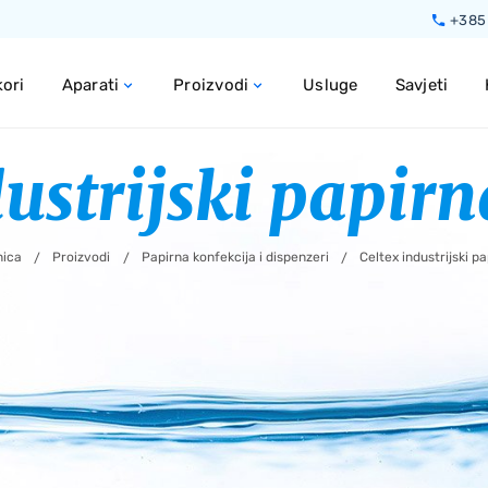
Preskoči do glavnog sadržaja
+385 
ori
Aparati
Proizvodi
Usluge
Savjeti
ustrijski papirn
nica
Proizvodi
Papirna konfekcija i dispenzeri
Celtex industrijski pa
/
/
/