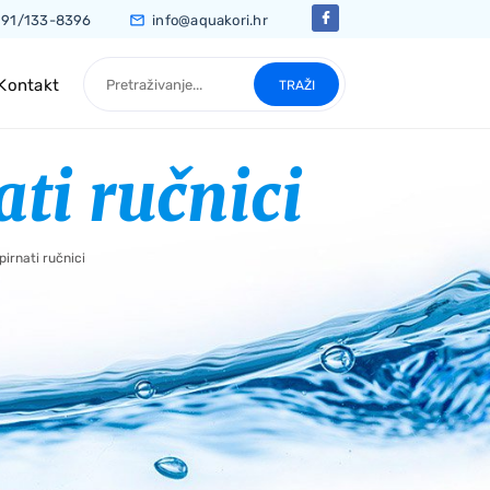
91/133-8396
info@aquakori.hr
Traži pojam
Kontakt
TRAŽI
ati ručnici
pirnati ručnici