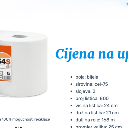
Cijena na u
boja: bijela
sirovina: cel-75
slojeva: 2
broj listića: 800
visina listića: 24 cm
dužina listića: 21 cm
i i 100% mogućnosti reciklaže
duljina role: 168 m
promjer valjka: 25 cm