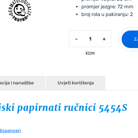
promjer jezgre: 72 mm
broj rola u pakiranju: 2
Celtex
-
+
Z
industrijski
papirnati
KOM
ručnici
količina
acija i narudžbe
Uvjeti korištenja
jski papirnati ručnici 5454S
dispenzeri