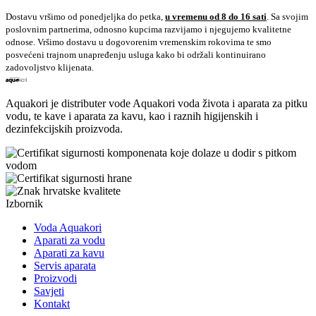
Dostavu vršimo od ponedjeljka do petka,
u vremenu od 8 do 16 sati
. Sa svojim
poslovnim partnerima, odnosno kupcima razvijamo i njegujemo kvalitetne
odnose. Vršimo dostavu u dogovorenim vremenskim rokovima te smo
posvećeni trajnom unapređenju usluga kako bi održali kontinuirano
zadovoljstvo klijenata.
Aquakori je distributer vode Aquakori voda života i aparata za pitku
vodu, te kave i aparata za kavu, kao i raznih higijenskih i
dezinfekcijskih proizvoda.
Izbornik
Voda Aquakori
Aparati za vodu
Aparati za kavu
Servis aparata
Proizvodi
Savjeti
Kontakt