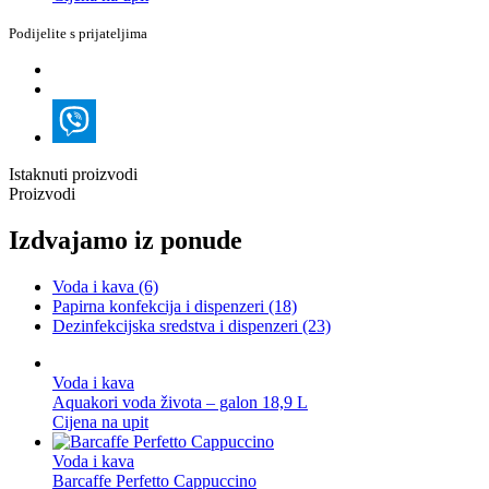
Podijelite s prijateljima
Istaknuti proizvodi
Proizvodi
Izdvajamo iz ponude
Voda i kava
(6)
Papirna konfekcija i dispenzeri
(18)
Dezinfekcijska sredstva i dispenzeri
(23)
Voda i kava
Aquakori voda života – galon 18,9 L
Cijena na upit
Voda i kava
Barcaffe Perfetto Cappuccino