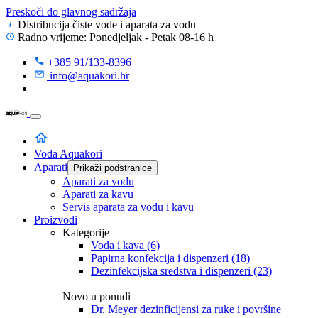
Preskoči do glavnog sadržaja
Distribucija čiste vode
i aparata za vodu
Radno vrijeme: Ponedjeljak - Petak 08-16 h
+385 91/133-8396
info@aquakori.hr
Voda Aquakori
Aparati
Prikaži podstranice
Aparati za vodu
Aparati za kavu
Servis aparata za vodu i kavu
Proizvodi
Kategorije
Voda i kava
(6)
Papirna konfekcija i dispenzeri
(18)
Dezinfekcijska sredstva i dispenzeri
(23)
Novo u ponudi
Dr. Meyer dezinficijensi za ruke i površine