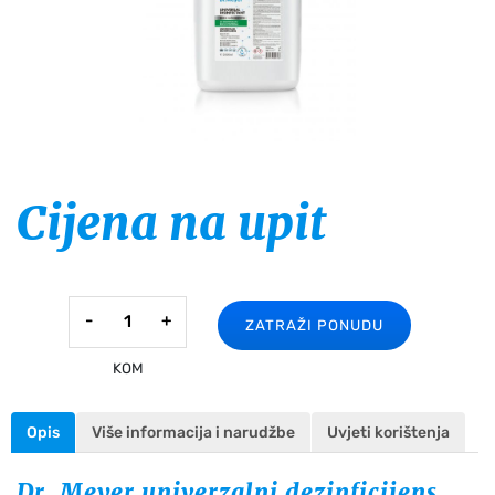
Cijena na upit
Dr.
-
+
ZATRAŽI PONUDU
Meyer
univerzalni
KOM
dezinficijens
5000
Opis
Više informacija i narudžbe
Uvjeti korištenja
ml
količina
Dr. Meyer univerzalni dezinficijens