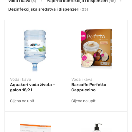
Voda i kava
Papirna konfekcija i dispenzeri
(6)
(18)
Dezinfekcijska sredstva i dispenzeri
(23)
Voda i kava
Voda i kava
Aquakori voda života –
Barcaffe Perfetto
galon 18,9 L
Cappuccino
Cijena na upit
Cijena na upit