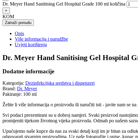
Dr. Meyer Hand Sanitising Gel Hospital Grade 100 ml količina
+
KOM
Zatraži ponudu
Opis
Više informacija i narudžbe
Uvjeti korištenja
Dr. Meyer Hand Sanitising Gel Hospital G
Dodatne informacije
Kategorija:
Dezinfekcijska sredstva i dispenzeri
Brand:
Dr. Meyer
Pakiranje:
100 ml
Želite li više informacija o proizvodu ili naručiti isti - javite nam se na
Svi podaci prezentirani su u dobroj namjeri. Svaki proizvod nastojimo
promijeniti tijekom životnog vijeka proizvoda. Odmah po našem sazn
Upućujemo naše kupce da nas za svaki detalj koji im je bitan za odluk
odgovarati stvarnim proizvodima. Uz naše fotografije i opise, kupac mo