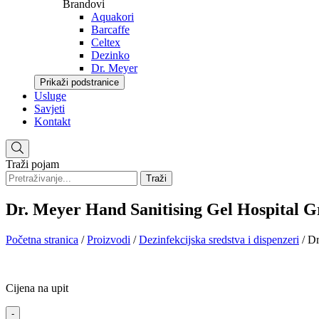
Brandovi
Aquakori
Barcaffe
Celtex
Dezinko
Dr. Meyer
Prikaži podstranice
Usluge
Savjeti
Kontakt
Traži pojam
Traži
Dr. Meyer Hand Sanitising Gel Hospital G
Početna stranica
/
Proizvodi
/
Dezinfekcijska sredstva i dispenzeri
/
Dr
Cijena na upit
-