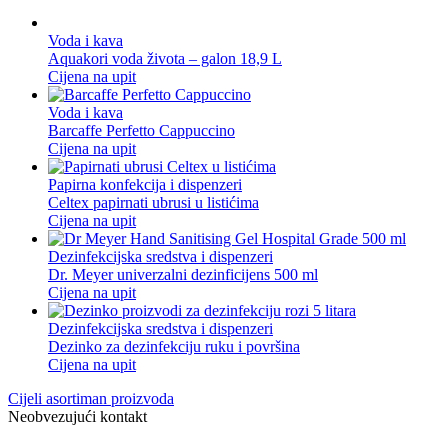
Voda i kava
Aquakori voda života – galon 18,9 L
Cijena na upit
Voda i kava
Barcaffe Perfetto Cappuccino
Cijena na upit
Papirna konfekcija i dispenzeri
Celtex papirnati ubrusi u listićima
Cijena na upit
Dezinfekcijska sredstva i dispenzeri
Dr. Meyer univerzalni dezinficijens 500 ml
Cijena na upit
Dezinfekcijska sredstva i dispenzeri
Dezinko za dezinfekciju ruku i površina
Cijena na upit
Cijeli asortiman proizvoda
Neobvezujući kontakt