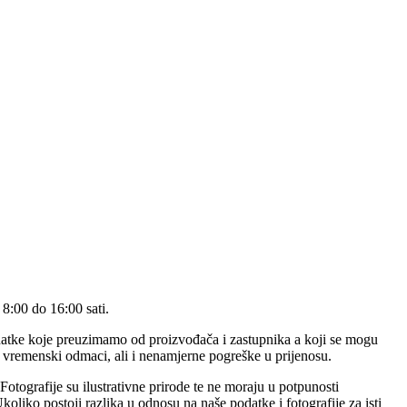
 8:00 do 16:00 sati.
 podatke koje preuzimamo od proizvođača i zastupnika a koji se mogu
vremenski odmaci, ali i nenamjerne pogreške u prijenosu.
tografije su ilustrativne prirode te ne moraju u potpunosti
oliko postoji razlika u odnosu na naše podatke i fotografije za isti