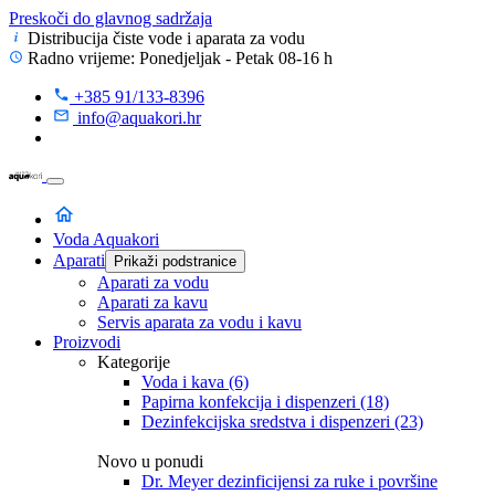
Preskoči do glavnog sadržaja
Distribucija čiste vode
i aparata za vodu
Radno vrijeme: Ponedjeljak - Petak 08-16 h
+385 91/133-8396
info@aquakori.hr
Voda Aquakori
Aparati
Prikaži podstranice
Aparati za vodu
Aparati za kavu
Servis aparata za vodu i kavu
Proizvodi
Kategorije
Voda i kava
(6)
Papirna konfekcija i dispenzeri
(18)
Dezinfekcijska sredstva i dispenzeri
(23)
Novo u ponudi
Dr. Meyer dezinficijensi za ruke i površine