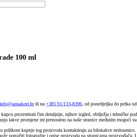
rade 100 ml
info@aquakori.hr
ili na
+385 91/133-8396
, od ponedjeljka do petka od
 kupcu prezentirati čim detaljnije, njihov izgled, obilježja i tehničke
anju takve promjene mi prenosimo na naše stranice međutim mogući su 
u prilikom kupnje tog proizvoda kontaktiraju za bilokakve nedoumice. Fo
že potražiti fotografije i opise proizvoda na stranicama proizvođača. Uk