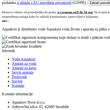
podataka
u skladu s EU pravilima privatnosti
(GDPR).
Zatraži ponud
Dostavu vršimo od ponedjeljka do petka,
u vremenu od 8 do 16 sati
. Sa svojim 
unapređenju usluga kako bi održali kontinuirano zadovoljstvo klijenata.
Aquakori je distributer vode Aquakori voda života i aparata za pitku vo
Izbornik
Voda Aquakori
Aparati za vodu
Aparati za kavu
Servis aparata
Proizvodi
Savjeti
Kontakt
Kontakt informacije
Aquakori Nova d.o.o.
Jalkovečka ulica 35, 42000 Varaždin