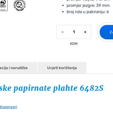
promjer jezgre: 39 mm
broj rola u pakiranju: 6
Celtex
-
+
Z
medicinske
papirnate
KOM
plahte
količina
acija i narudžbe
Uvjeti korištenja
ske papirnate plahte 6482S
dispenzeri