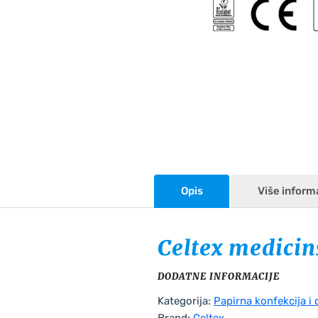
Opis
Više inform
Celtex medicin
DODATNE INFORMACIJE
Kategorija:
Papirna konfekcija i 
Brand:
Celtex