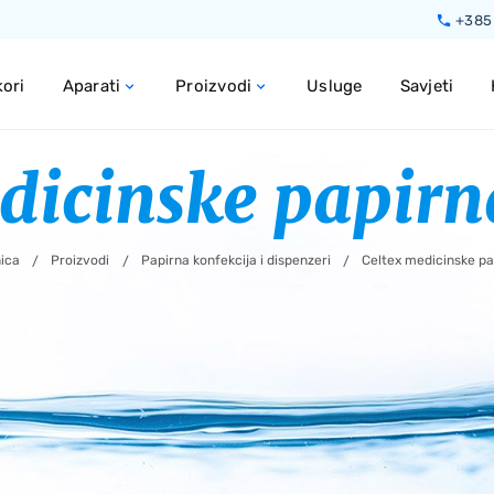
Preskoči do glavnog sadržaja
+385 
ori
Aparati
Proizvodi
Usluge
Savjeti
dicinske papirn
ica
Proizvodi
Papirna konfekcija i dispenzeri
Celtex medicinske pa
/
/
/