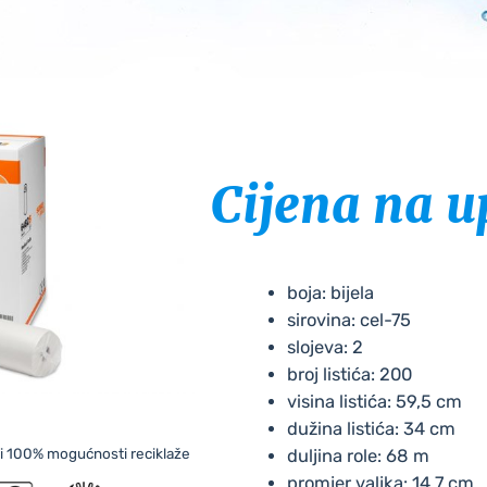
Cijena na u
boja: bijela
sirovina: cel-75
slojeva: 2
broj listića: 200
visina listića: 59,5 cm
dužina listića: 34 cm
i i 100% mogućnosti reciklaže
duljina role: 68 m
promjer valjka: 14,7 cm