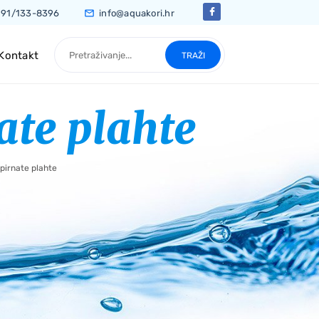
91/133-8396
info@aquakori.hr
Traži pojam
Kontakt
TRAŽI
ate plahte
pirnate plahte