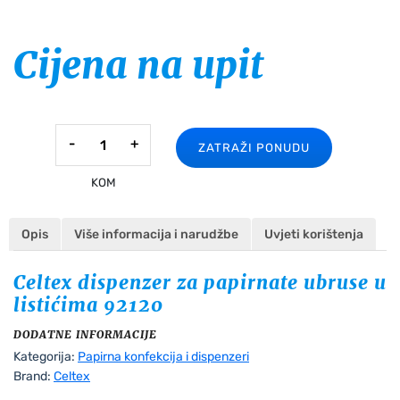
Cijena na upit
Celtex
-
+
ZATRAŽI PONUDU
dispenzer
za
KOM
papirnate
ubruse
Opis
Više informacija i narudžbe
Uvjeti korištenja
u
listićima
Celtex dispenzer za papirnate ubruse u
količina
listićima 92120
DODATNE INFORMACIJE
Kategorija:
Papirna konfekcija i dispenzeri
Brand:
Celtex