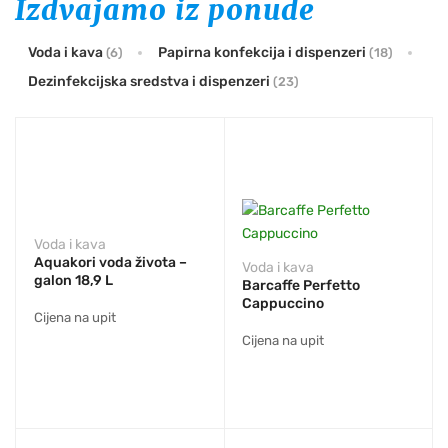
Izdvajamo iz ponude
Voda i kava
Papirna konfekcija i dispenzeri
(6)
(18)
Dezinfekcijska sredstva i dispenzeri
(23)
Voda i kava
Aquakori voda života –
Voda i kava
galon 18,9 L
Barcaffe Perfetto
Cappuccino
Cijena na upit
Cijena na upit