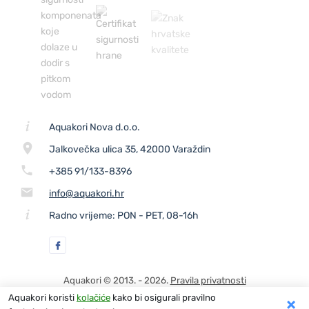
Aquakori Nova d.o.o.
Jalkovečka ulica 35, 42000 Varaždin
+385 91/133-8396
info@aquakori.hr
Radno vrijeme: PON - PET, 08-16h
Aquakori © 2013. - 2026.
Pravila privatnosti
Izrada web stranica:
Marko Štimac
Aquakori koristi
kolačiće
kako bi osigurali pravilno
×