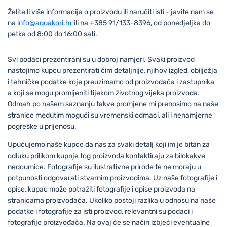
Želite li više informacija o proizvodu ili naručiti isti - javite nam se
na
info@aquakori.hr
ili na
+385 91/133-8396
, od ponedjeljka do
petka od 8:00 do 16:00 sati.
Svi podaci prezentirani su u dobroj namjeri. Svaki proizvod
nastojimo kupcu prezentirati čim detaljnije, njihov izgled, obilježja
i tehničke podatke koje preuzimamo od proizvođača i zastupnika
a koji se mogu promijeniti tijekom životnog vijeka proizvoda.
Odmah po našem saznanju takve promjene mi prenosimo na naše
stranice međutim mogući su vremenski odmaci, ali i nenamjerne
pogreške u prijenosu.
Upućujemo naše kupce da nas za svaki detalj koji im je bitan za
odluku prilikom kupnje tog proizvoda kontaktiraju za bilokakve
nedoumice. Fotografije su ilustrativne prirode te ne moraju u
potpunosti odgovarati stvarnim proizvodima. Uz naše fotografije i
opise, kupac može potražiti fotografije i opise proizvoda na
stranicama proizvođača. Ukoliko postoji razlika u odnosu na naše
podatke i fotografije za isti proizvod, relevantni su podaci i
fotografije proizvođača. Na ovaj će se način izbjeći eventualne